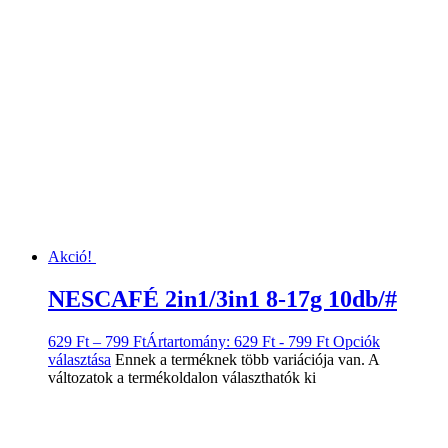
Akció!
NESCAFÉ 2in1/3in1 8-17g 10db/#
629
Ft
–
799
Ft
Ártartomány: 629 Ft - 799 Ft
Opciók
választása
Ennek a terméknek több variációja van. A
változatok a termékoldalon választhatók ki